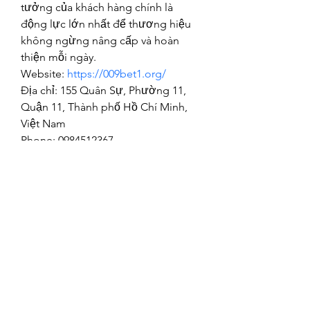
tưởng của khách hàng chính là 
động lực lớn nhất để thương hiệu 
không ngừng nâng cấp và hoàn 
thiện mỗi ngày.
Website: 
https://009bet1.org/
Địa chỉ: 155 Quân Sự, Phường 11, 
Quận 11, Thành phố Hồ Chí Minh, 
Việt Nam
Phone: 0984512367
Email: contact@009bet1.org
#009BET #giaitrionline009bet 
#casinotructuyen009bet 
#thethao009bet #009bet1org 
#nhacai009bet
©2021 by Happy Campers Daycare.