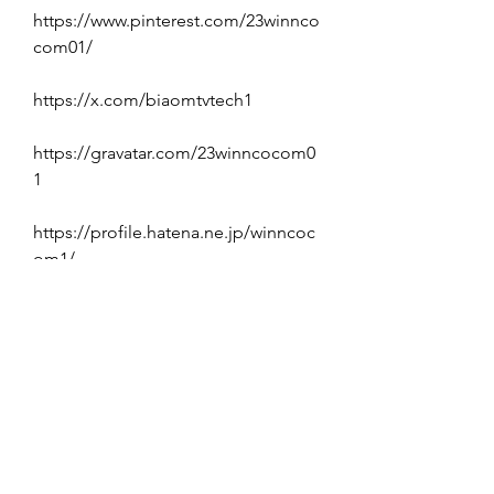
https://www.pinterest.com/23winnco
com01/
https://x.com/biaomtvtech1
https://gravatar.com/23winncocom0
1
https://profile.hatena.ne.jp/winncoc
om1/
https://medium.com/@23winncoco
m1
https://issuu.com/23winncocom01?
ps=24
https://bit.ly/m/23winncocom1