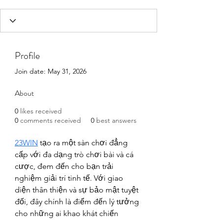
Profile
Join date: May 31, 2026
About
0
likes received
0
comments received
0
best answers
23WIN
 tạo ra một sàn chơi đẳng 
cấp với đa dạng trò chơi bài và cá 
cược, đem đến cho bạn trải 
nghiệm giải trí tinh tế. Với giao 
diện thân thiện và sự bảo mật tuyệt 
đối, đây chính là điểm đến lý tưởng 
cho những ai khao khát chiến 