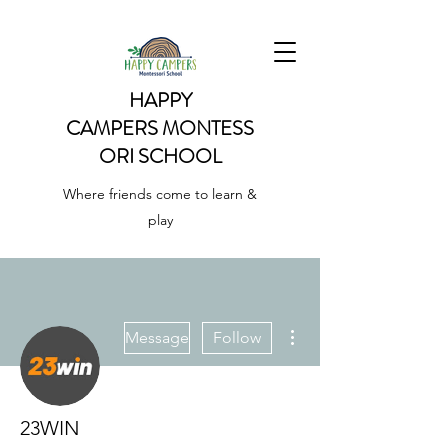
HAPPY
CAMPERS
MONTESS
ORI SCHOOL
Where friends come to learn &
play
More actions
Message
Follow
23WIN