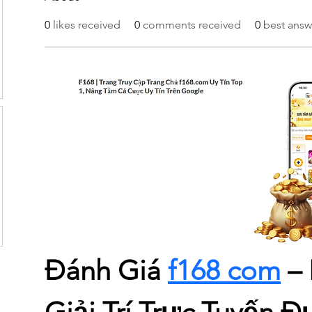
0
likes received
0
comments received
0
best answ
Đánh Giá 
f168 com
 –
Giải Trí Trực Tuyến 