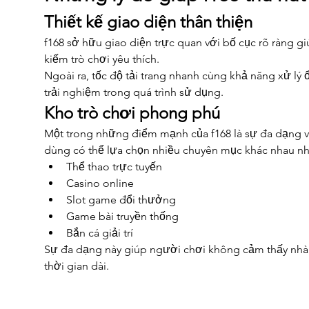
Thiết kế giao diện thân thiện
f168 sở hữu giao diện trực quan với bố cục rõ ràng g
kiếm trò chơi yêu thích.
Ngoài ra, tốc độ tải trang nhanh cùng khả năng xử lý
trải nghiệm trong quá trình sử dụng.
Kho trò chơi phong phú
Một trong những điểm mạnh của f168 là sự đa dạng về
dùng có thể lựa chọn nhiều chuyên mục khác nhau n
Thể thao trực tuyến
Casino online
Slot game đổi thưởng
Game bài truyền thống
Bắn cá giải trí
Sự đa dạng này giúp người chơi không cảm thấy nhàm
thời gian dài.