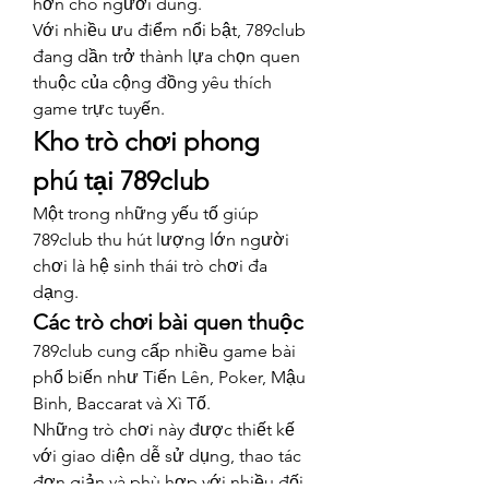
hơn cho người dùng.
Với nhiều ưu điểm nổi bật, 789club 
đang dần trở thành lựa chọn quen 
thuộc của cộng đồng yêu thích 
game trực tuyến.
Kho trò chơi phong 
phú tại 789club
Một trong những yếu tố giúp 
789club thu hút lượng lớn người 
chơi là hệ sinh thái trò chơi đa 
dạng.
Các trò chơi bài quen thuộc
789club cung cấp nhiều game bài 
phổ biến như Tiến Lên, Poker, Mậu 
Binh, Baccarat và Xì Tố.
Những trò chơi này được thiết kế 
với giao diện dễ sử dụng, thao tác 
đơn giản và phù hợp với nhiều đối 