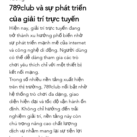
789club và sự phát triển 
của giải trí trực tuyến
Hiện nay, giải trí trực tuyến đang 
trở thành xu hướng phổ biến nhờ 
sự phát triển mạnh mẽ của internet 
và công nghệ di động. Người dùng 
có thể dễ dàng tham gia các trò 
chơi yêu thích chỉ với một thiết bị 
kết nối mạng.
Trong số nhiều nền tảng xuất hiện 
trên thị trường, 789club nổi bật nhờ 
hệ thống trò chơi đa dạng, giao 
diện hiện đại và tốc độ vận hành ổn 
định. Không chỉ hướng đến trải 
nghiệm giải trí, nền tảng này còn 
chú trọng nâng cao chất lượng 
dịch vụ nhằm mang lại sự tiện lợi 