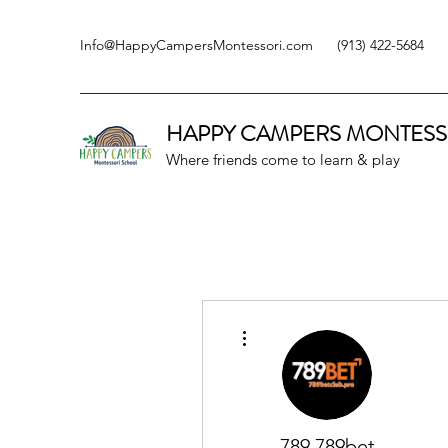
Info@HappyCampersMontessori.com
(913) 422-5684
HAPPY CAMPERS
MONTESS
Where friends come to learn & play
More actions
789 789bet