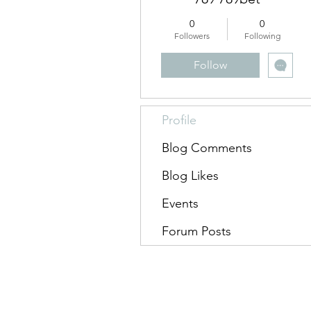
0
0
Followers
Following
Follow
Profile
Blog Comments
Blog Likes
Events
Forum Posts