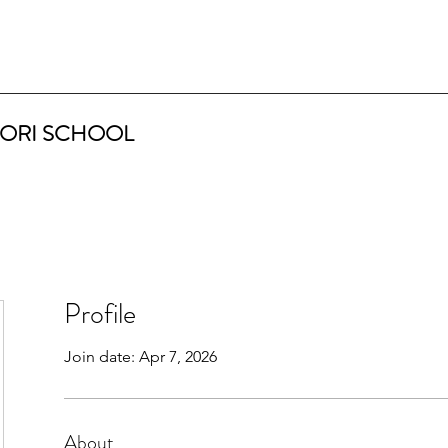
ORI SCHOOL
Profile
Join date: Apr 7, 2026
About