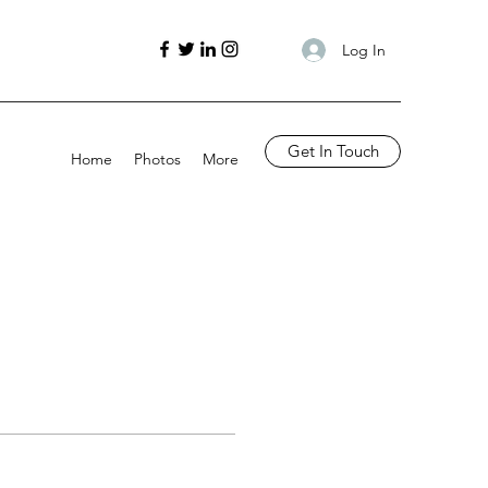
Log In
Get In Touch
Home
Photos
More