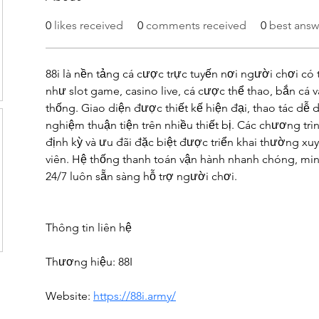
0
likes received
0
comments received
0
best answ
88i là nền tảng cá cược trực tuyến nơi người chơi có 
như slot game, casino live, cá cược thể thao, bắn cá v
thống. Giao diện được thiết kế hiện đại, thao tác dễ 
nghiệm thuận tiện trên nhiều thiết bị. Các chương trì
định kỳ và ưu đãi đặc biệt được triển khai thường xuyê
viên. Hệ thống thanh toán vận hành nhanh chóng, mi
24/7 luôn sẵn sàng hỗ trợ người chơi.
Thông tin liên hệ
Thương hiệu: 88I
Website: 
https://88i.army/