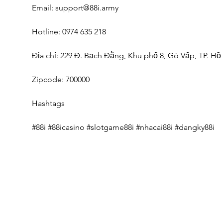
Email: support@88i.army
Hotline: 0974 635 218
Địa chỉ: 229 Đ. Bạch Đằng, Khu phố 8, Gò Vấp, TP. Hồ
Zipcode: 700000
Hashtags
#88i #88icasino #slotgame88i #nhacai88i #dangky88i