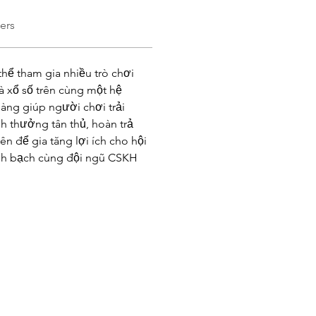
ers
thể tham gia nhiều trò chơi 
à xổ số trên cùng một hệ 
dàng giúp người chơi trải 
nh thưởng tân thủ, hoàn trả 
n để gia tăng lợi ích cho hội 
nh bạch cùng đội ngũ CSKH 