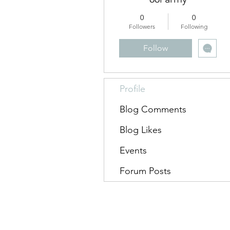
0
0
Followers
Following
Follow
Profile
Blog Comments
Blog Likes
Events
Forum Posts