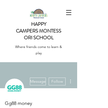
HAPPY
CAMPERS
MONTESS
ORI SCHOOL
Where friends come to learn &
play
More actions
Message
Follow
Gg88 money