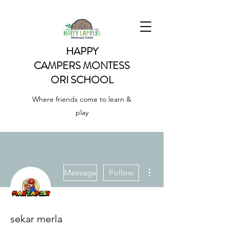
HAPPY
CAMPERS
MONTESS
ORI SCHOOL
Where friends come to learn &
play
More actions
Message
Follow
sekar merla