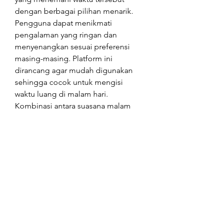
dengan berbagai pilihan menarik. 
Pengguna dapat menikmati 
pengalaman yang ringan dan 
menyenangkan sesuai preferensi 
masing-masing. Platform ini 
dirancang agar mudah digunakan 
sehingga cocok untuk mengisi 
waktu luang di malam hari. 
Kombinasi antara suasana malam 
yang tenang dan hiburan digital 
yang interaktif membuat 
pengalaman terasa lebih hidup. 
Dengan begitu, malam yang sunyi 
menjadi lebih berwarna dan tidak 
terasa membosankan.