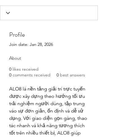
Profile
Join date: Jan 28, 2026
About
0
likes received
0
comments received
0
best answers
ALO8 là nền tảng giải trí trực tuyến 
được xây dựng theo hướng tối ưu 
trải nghiệm người dùng, tập trung 
vào sự đơn giản, ổn định và dễ sử 
dụng. Với giao diện gọn gàng, thao 
tác nhanh và khả năng tương thích 
tốt trên nhiều thiết bị, ALO8 giúp 