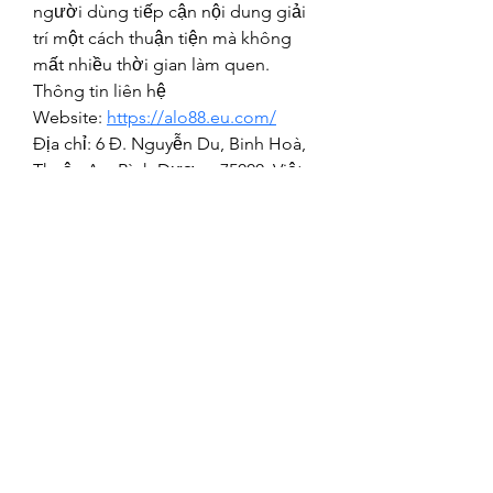
người dùng tiếp cận nội dung giải 
trí một cách thuận tiện mà không 
mất nhiều thời gian làm quen.
Thông tin liên hệ
Website: 
https://alo88.eu.com/
Địa chỉ: 6 Đ. Nguyễn Du, Binh Hoà, 
Thuận An, Bình Dương 75000, Việt 
Nam
Hotline: 0968992040
#alo8 #linkvaoalo8 #trangchualo8 
#nhacaialo8 #alo88eucom
©2021 by Happy Campers Daycare.