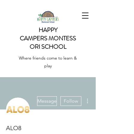
HAPPY
CAMPERS
MONTESS
ORI SCHOOL
Where friends come to learn &
play
More actions
Message
Follow
ALO8