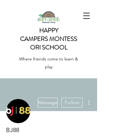
HAPPY
CAMPERS
MONTESS
ORI SCHOOL
Where friends come to learn &
play
More actions
Message
Follow
BJ88