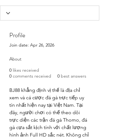
Profile
Join date: Apr 26, 2026
About
0
likes received
0
comments received
0
best answers
BJ88 khẳng định vị thế là địa chỉ 
xem và cá cược đá gà trực tiếp uy 
tín nhất hiện nay tại Việt Nam. Tại 
đây, người chơi có thể theo dõi 
trực diện các trận đá gà Thomo, đá 
gà cựa sắt kịch tính với chất lượng 
hình ảnh Full HD sắc nét. Không chỉ 