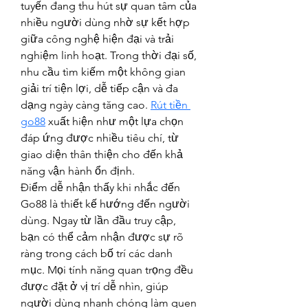
tuyến đang thu hút sự quan tâm của 
nhiều người dùng nhờ sự kết hợp 
giữa công nghệ hiện đại và trải 
nghiệm linh hoạt. Trong thời đại số, 
nhu cầu tìm kiếm một không gian 
giải trí tiện lợi, dễ tiếp cận và đa 
dạng ngày càng tăng cao. 
Rút tiền 
go88
 xuất hiện như một lựa chọn 
đáp ứng được nhiều tiêu chí, từ 
giao diện thân thiện cho đến khả 
năng vận hành ổn định.
Điểm dễ nhận thấy khi nhắc đến 
Go88 là thiết kế hướng đến người 
dùng. Ngay từ lần đầu truy cập, 
bạn có thể cảm nhận được sự rõ 
ràng trong cách bố trí các danh 
mục. Mọi tính năng quan trọng đều 
được đặt ở vị trí dễ nhìn, giúp 
người dùng nhanh chóng làm quen 