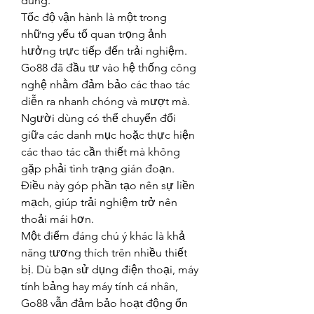
dùng.
Tốc độ vận hành là một trong 
những yếu tố quan trọng ảnh 
hưởng trực tiếp đến trải nghiệm. 
Go88 đã đầu tư vào hệ thống công 
nghệ nhằm đảm bảo các thao tác 
diễn ra nhanh chóng và mượt mà. 
Người dùng có thể chuyển đổi 
giữa các danh mục hoặc thực hiện 
các thao tác cần thiết mà không 
gặp phải tình trạng gián đoạn. 
Điều này góp phần tạo nên sự liền 
mạch, giúp trải nghiệm trở nên 
thoải mái hơn.
Một điểm đáng chú ý khác là khả 
năng tương thích trên nhiều thiết 
bị. Dù bạn sử dụng điện thoại, máy 
tính bảng hay máy tính cá nhân, 
Go88 vẫn đảm bảo hoạt động ổn 