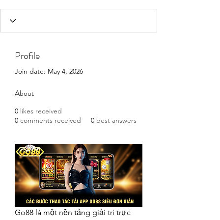
Profile
Join date: May 4, 2026
About
0
likes received
0
comments received
0
best answers
Go88 là một nền tảng giải trí trực 