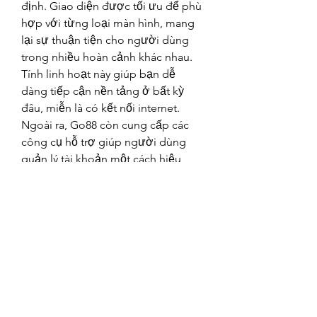
định. Giao diện được tối ưu để phù 
hợp với từng loại màn hình, mang 
lại sự thuận tiện cho người dùng 
trong nhiều hoàn cảnh khác nhau. 
Tính linh hoạt này giúp bạn dễ 
dàng tiếp cận nền tảng ở bất kỳ 
đâu, miễn là có kết nối internet.
Ngoài ra, Go88 còn cung cấp các 
công cụ hỗ trợ giúp người dùng 
quản lý tài khoản một cách hiệu 
quả. Bạn có thể theo dõi lịch sử 
hoạt động, kiểm tra thông tin cá 
nhân và thực hiện các điều chỉnh 
cần thiết một cách dễ dàng. Việc 
hiển thị thông tin rõ ràng không chỉ 
giúp tăng tính minh bạch mà còn 
tạo cảm giác yên tâm khi sử dụng.
Về mặt bảo mật, nền tảng này áp 
dụng nhiều biện pháp nhằm bảo 