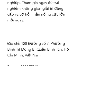
nghiệp. Tham gia ngay để trải 
nghiệm không gian giải trí đẳng 
cấp và cơ hội nhận nổ hũ cực lớn 
mỗi ngày.
Địa chỉ: 128 Đường số 7, Phường 
Bình Trị Đông B, Quận Bình Tân, Hồ 
Chí Minh, Việt Nam
Phone: 0938475621
#nohu #nohu2win 
#cong_game_nohu 
#game_doi_thuong_nohu 
#dangkynohu