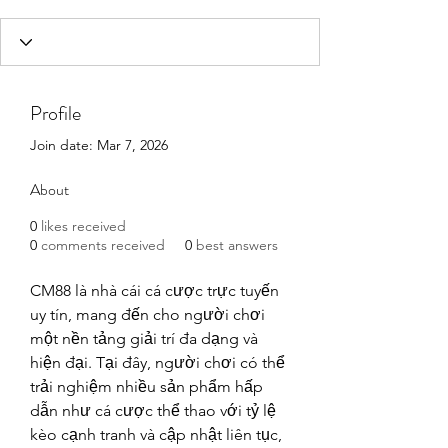
Profile
Join date: Mar 7, 2026
About
0
likes received
0
comments received
0
best answers
CM88 là nhà cái cá cược trực tuyến 
uy tín, mang đến cho người chơi 
một nền tảng giải trí đa dạng và 
hiện đại. Tại đây, người chơi có thể 
trải nghiệm nhiều sản phẩm hấp 
dẫn như cá cược thể thao với tỷ lệ 
kèo cạnh tranh và cập nhật liên tục, 