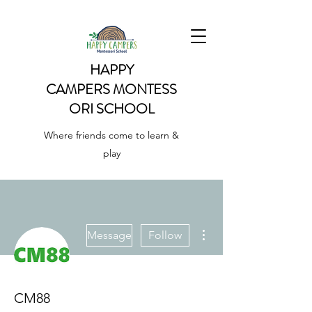
HAPPY
CAMPERS
MONTESS
ORI SCHOOL
Where friends come to learn &
play
More actions
Message
Follow
CM88