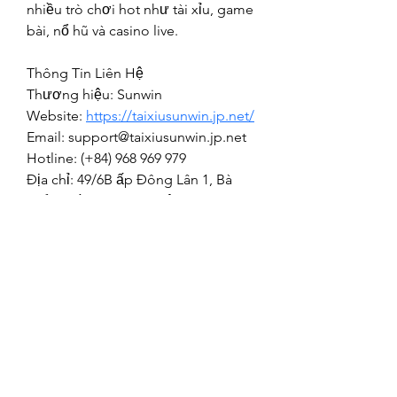
nhiều trò chơi hot như tài xỉu, game 
bài, nổ hũ và casino live.
Thông Tin Liên Hệ
Thương hiệu: Sunwin
Website: 
https://taixiusunwin.jp.net/
Email: support@taixiusunwin.jp.net
Hotline: (+84) 968 969 979
Địa chỉ: 49/6B ấp Đông Lân 1, Bà 
Điểm, Hồ Chí Minh, Việt Nam
Zipcode: 700000
Hashtags
#sunwin #sunwincasino 
#slotgamesunwin #nhacaisunwin 
#dangkysunwin