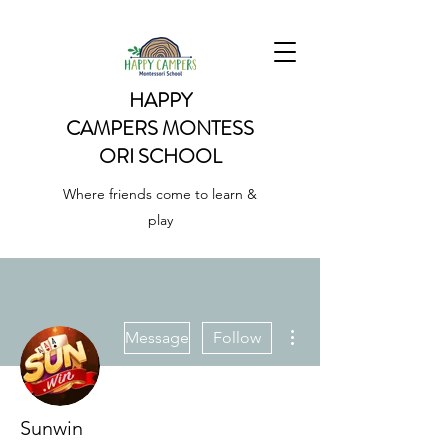
HAPPY
CAMPERS
MONTESS
ORI SCHOOL
Where friends come to learn &
play
More actions
Message
Follow
Sunwin