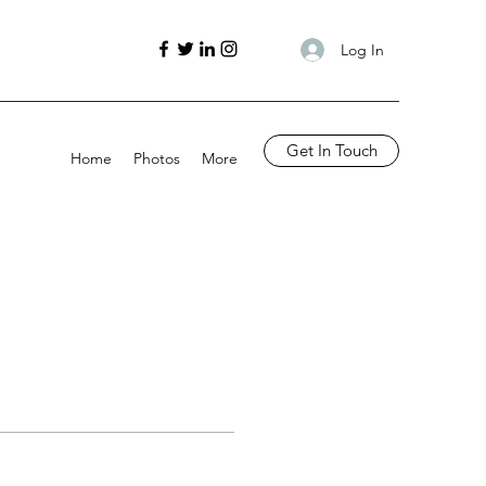
Log In
Get In Touch
Home
Photos
More