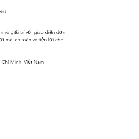
ers
 và giải trí với giao diện đơn 
 mà, an toàn và tiện lợi cho 
 Chí Minh, Việt Nam