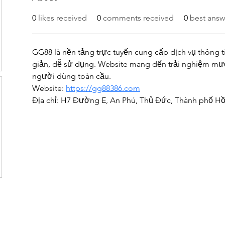
0
likes received
0
comments received
0
best answ
GG88 là nền tảng trực tuyến cung cấp dịch vụ thông tin
giản, dễ sử dụng. Website mang đến trải nghiệm mượt
người dùng toàn cầu.
Website: 
https://gg88386.com
Địa chỉ: H7 Đường E, An Phú, Thủ Đức, Thành phố Hồ