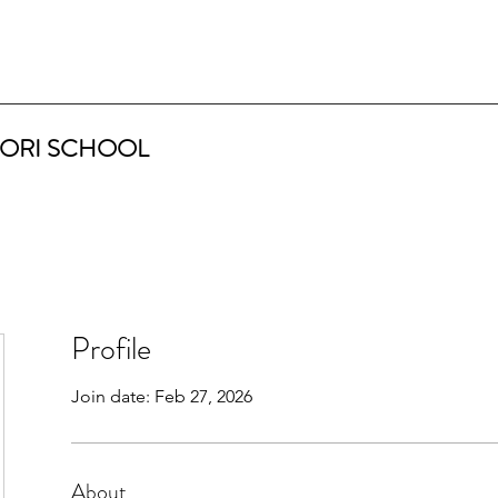
ORI SCHOOL
Profile
Join date: Feb 27, 2026
About