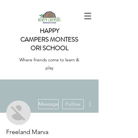
HAPPY
CAMPERS
MONTESS
ORI SCHOOL
Where friends come to learn &
play
More actions
Message
Follow
Freeland Marva