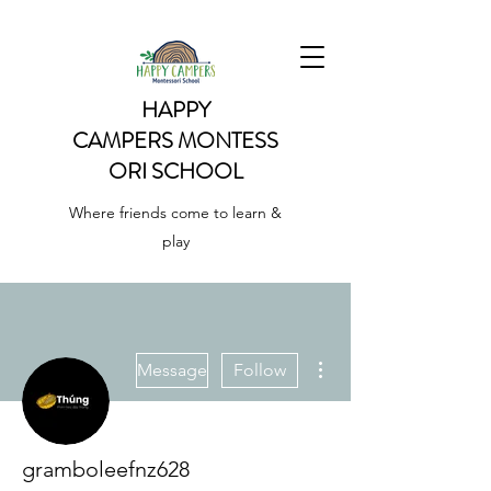
HAPPY
CAMPERS
MONTESS
ORI SCHOOL
Where friends come to learn &
play
More actions
Message
Follow
gramboleefnz628