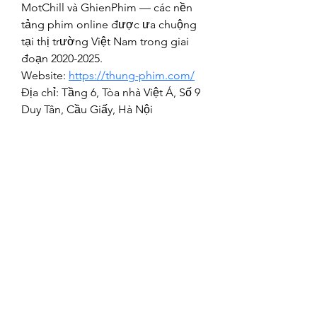
MotChill và GhienPhim — các nền 
tảng phim online được ưa chuộng 
tại thị trường Việt Nam trong giai 
đoạn 2020-2025.
Website: 
https://thung-phim.com/
Địa chỉ: Tầng 6, Tòa nhà Việt Á, Số 9 
Duy Tân, Cầu Giấy, Hà Nội
Phone: 0912 588 787
Email: contact@thung-phim.com
#thungphim #thungphimonline 
#rophim #phimhay  #hotro247 
#baomat
©2021 by Happy Campers Daycare.