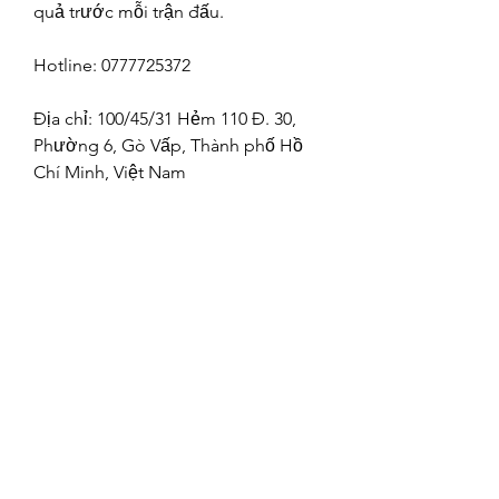
quả trước mỗi trận đấu.
Hotline: 0777725372
Địa chỉ: 100/45/31 Hẻm 110 Đ. 30, 
Phường 6, Gò Vấp, Thành phố Hồ 
Chí Minh, Việt Nam
Hashtag: #KeoNhaCai 
#Keo_NhaCai #keonhacaicymru 
#bongda_KeoNhaCai 
#trangchu_KeoNhaCai 
#dangky_KeoNhaCai
©2021 by Happy Campers Daycare.