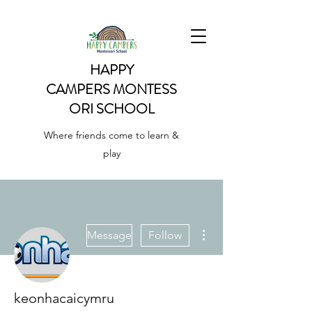
HAPPY
CAMPERS
MONTESS
ORI SCHOOL
Where friends come to learn &
play
More actions
Message
Follow
keonhacaicymru