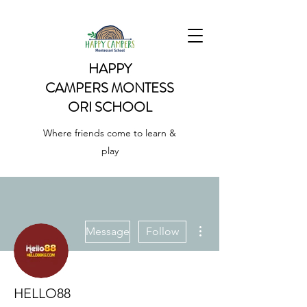
HAPPY
CAMPERS
MONTESS
ORI SCHOOL
Where friends come to learn &
play
More actions
Message
Follow
HELLO88