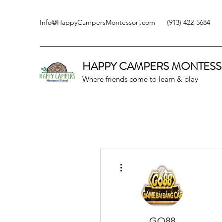
Info@HappyCampersMontessori.com
(913) 422-5684
HAPPY CAMPERS
MONTESS
Where friends come to learn & play
More actions
GO88