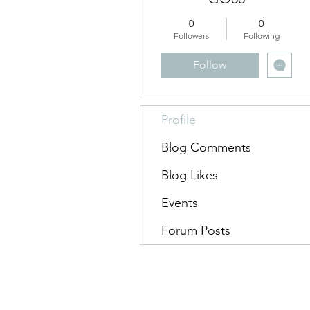
0
0
Followers
Following
Follow
Profile
Blog Comments
Blog Likes
Events
Forum Posts