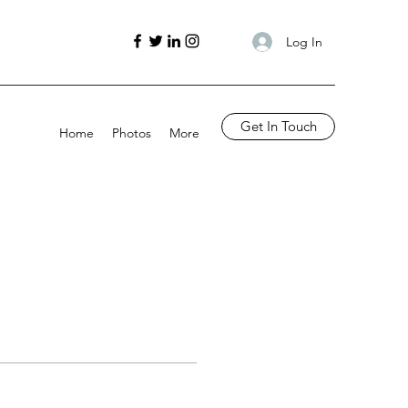
Log In
Get In Touch
Home
Photos
More