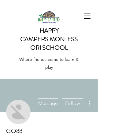
HAPPY
CAMPERS
MONTESS
ORI SCHOOL
Where friends come to learn &
play
More actions
Message
Follow
GO88