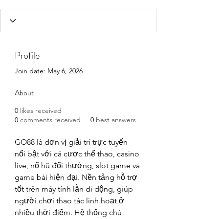
Profile
Join date: May 6, 2026
About
0
likes received
0
comments received
0
best answers
GO88 là đơn vị giải trí trực tuyến 
nổi bật với cá cược thể thao, casino 
live, nổ hũ đổi thưởng, slot game và 
game bài hiện đại. Nền tảng hỗ trợ 
tốt trên máy tính lẫn di động, giúp 
người chơi thao tác linh hoạt ở 
nhiều thời điểm. Hệ thống chú 