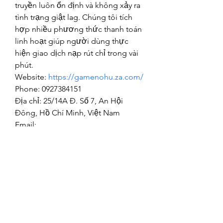
truyền luôn ổn định và không xảy ra 
tình trạng giật lag. Chúng tôi tích 
hợp nhiều phương thức thanh toán 
linh hoạt giúp người dùng thực 
hiện giao dịch nạp rút chỉ trong vài 
phút.
Website: 
https://gamenohu.za.com/
Phone: 0927384151
Địa chỉ: 25/14A Đ. Số 7, An Hội 
Đông, Hồ Chí Minh, Việt Nam
Email: 
gamenohuzacom@gmail.com
Tags: #GameNoHuHot 
#TraiNghiemGame 
#ReviewGameNoHu 
#GameNoHuVN #NoHuMoiNhat 
#SlotOnline #GameNoHuUpdate