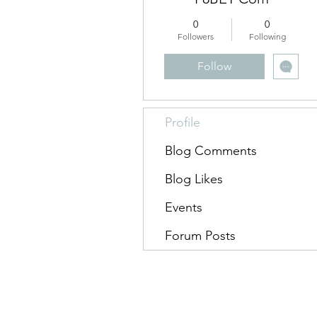
0
0
Followers
Following
Follow
Profile
Blog Comments
Blog Likes
Events
Forum Posts