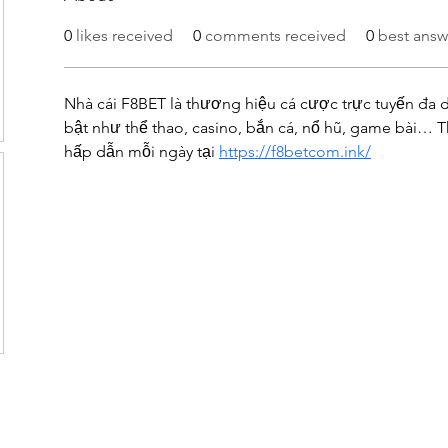
0
likes received
0
comments received
0
best answ
Nhà cái F8BET là thương hiệu cá cược trực tuyến đa d
bật như thể thao, casino, bắn cá, nổ hũ, game bài… 
hấp dẫn mỗi ngày tại 
https://f8betcom.ink/