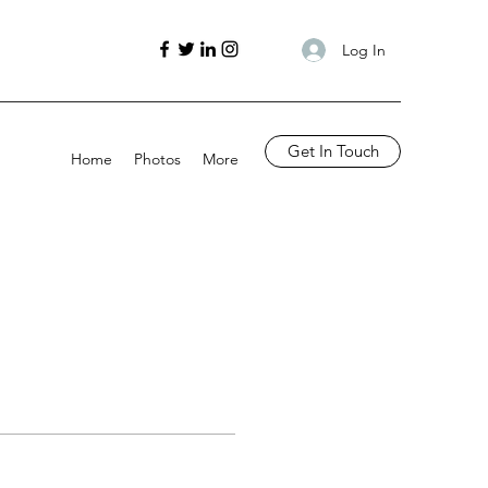
Log In
Get In Touch
Home
Photos
More