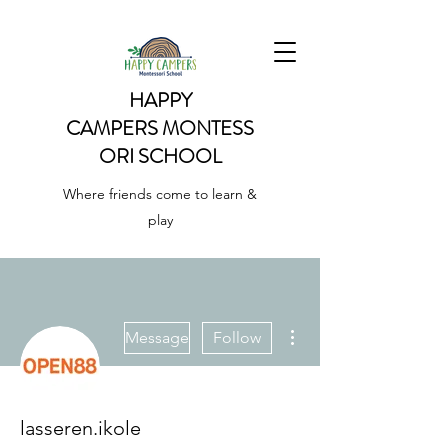
HAPPY
CAMPERS
MONTESS
ORI SCHOOL
Where friends come to learn &
play
More actions
Message
Follow
lasseren.ikole