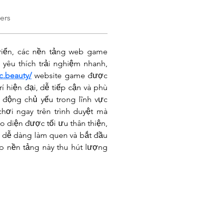
ers
triển, các nền tảng web game 
êu thích trải nghiệm nhanh, 
jc.beauty/
 website game được 
 hiện đại, dễ tiếp cận và phù 
động chủ yếu trong lĩnh vực 
ơi ngay trên trình duyệt mà 
 diện được tối ưu thân thiện, 
ể dễ dàng làm quen và bắt đầu 
úp nền tảng này thu hút lượng 