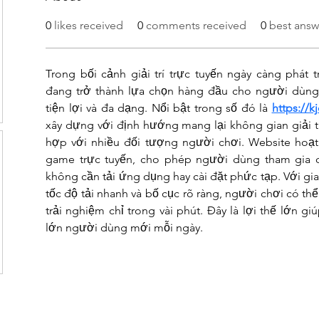
0
likes received
0
comments received
0
best answ
Trong bối cảnh giải trí trực tuyến ngày càng phát 
đang trở thành lựa chọn hàng đầu cho người dùng y
tiện lợi và đa dạng. Nổi bật trong số đó là 
https://k
xây dựng với định hướng mang lại không gian giải trí
hợp với nhiều đối tượng người chơi. Website hoạt 
game trực tuyến, cho phép người dùng tham gia ch
không cần tải ứng dụng hay cài đặt phức tạp. Với giao
tốc độ tải nhanh và bố cục rõ ràng, người chơi có th
trải nghiệm chỉ trong vài phút. Đây là lợi thế lớn gi
lớn người dùng mới mỗi ngày.