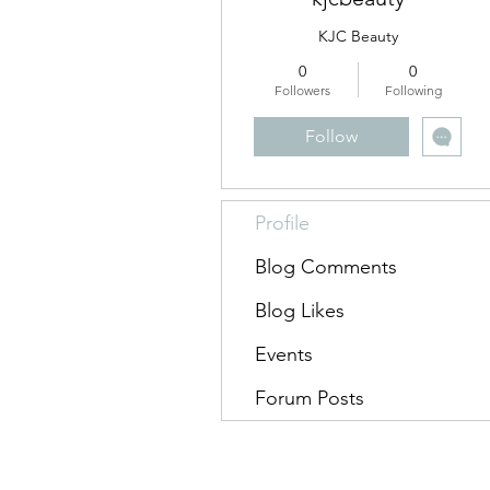
KJC Beauty
0
0
Followers
Following
Follow
Profile
Blog Comments
Blog Likes
Events
Forum Posts