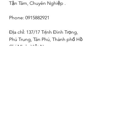
Tận Tâm, Chuyên Nghiệp . 
Phone: 0915882921
Địa chỉ: 137/17 Trịnh Đình Trọng, 
Phú Trung, Tân Phú, Thành phố Hồ 
Chí Minh, Việt Nam
Tags: #nhacaik88 #nentang_k88 
#casino_k88 #trangchu_k88 
#dangky_k88 #linkvao_k88
©2021 by Happy Campers Daycare.