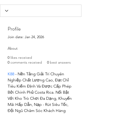
Profile
Join date: Jan 24, 2026
About
0
likes received
0
comments received
0
best answers
K88
 - Nền Tảng Giải Trí Chuyên 
Nghiệp Chất Lượng Cao, Đạt Chỉ 
Tiêu Kiểm Định Và Được Cấp Phép 
Bởi Chính Phủ Costa Rica. Nổi Bật 
Với Kho Trò Chơi Đa Dạng, Khuyến 
Mãi Hấp Dẫn, Nạp - Rút Siêu Tốc, 
Đội Ngũ Chăm Sóc Khách Hàng 