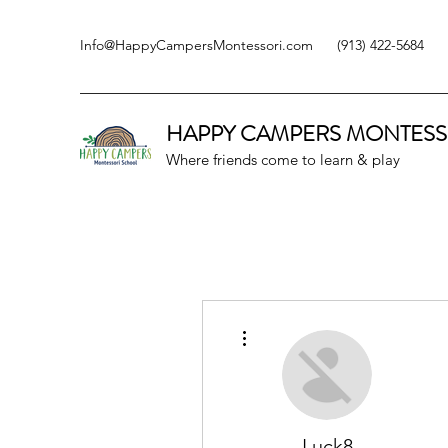
Info@HappyCampersMontessori.com
(913) 422-5684
HAPPY CAMPERS
MONTESS
Where friends come to learn & play
More actions
Luck8