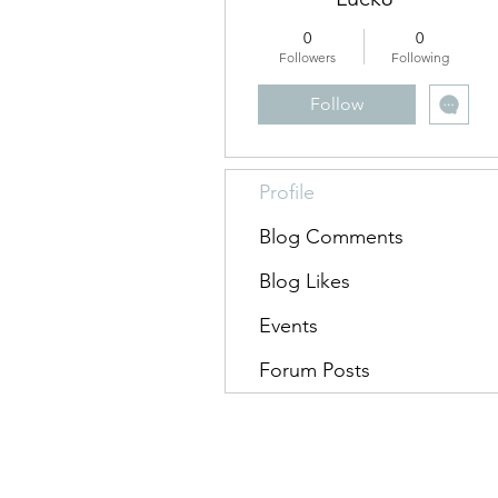
0
0
Followers
Following
Follow
Profile
Blog Comments
Blog Likes
Events
Forum Posts