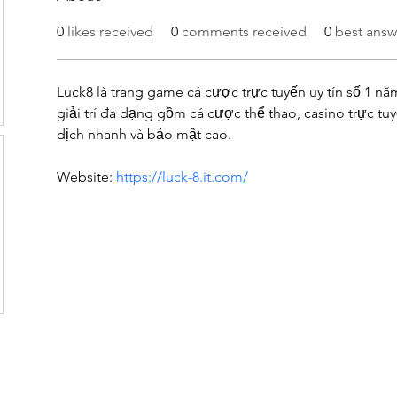
0
likes received
0
comments received
0
best answ
Luck8 là trang game cá cược trực tuyến uy tín số 1 năm
giải trí đa dạng gồm cá cược thể thao, casino trực tuy
dịch nhanh và bảo mật cao.
Website: 
https://luck-8.it.com/