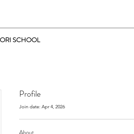
ORI SCHOOL
Profile
Join date: Apr 4, 2026
About