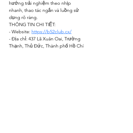
hướng trải nghiệm theo nhịp 
nhanh, thao tác ngắn và luồng sử 
dụng rõ ràng.
THÔNG TIN CHI TIẾT: 
- Website: 
https://b52club.cx/
- Địa chỉ: 437 Lã Xuân Oai, Trường 
Thạnh, Thủ Đức, Thành phố Hồ Chí 
Minh, Việt Nam
- Email: b52clubcx@gmail.com
- Hotline: 0968339021
#b52club #nhacaib52club 
#linkvaob52club #trangvaob52club
©2021 by Happy Campers Daycare.