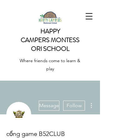
HAPPY
CAMPERS
MONTESS
ORI SCHOOL
Where friends come to learn &
play
More actions
Message
Follow
cổng game B52CLUB