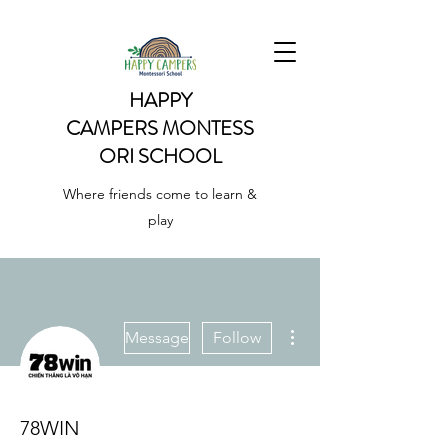
HAPPY
CAMPERS
MONTESS
ORI SCHOOL
Where friends come to learn &
play
More actions
Message
Follow
78WIN