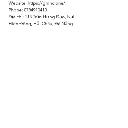
Website: https://gmnc.one/
Phone: 0784910413
Địa chỉ: 113 Trần Hưng Đạo, Nại 
Hiên Đông, Hải Châu, Đà Nẵng
Email: info@gmnc.one
Tags: #GMNC #gmncink 
#khuyenmai_GMNC 
#dangky_GMNC #trangchu_GMNC
©2021 by Happy Campers Daycare.