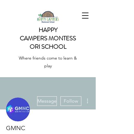
HAPPY
CAMPERS
MONTESS
ORI SCHOOL
Where friends come to learn &
play
More actions
Message
Follow
GMNC