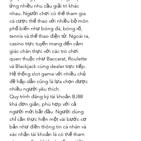
ứng nhiều nhu cầu giải trí khác 
nhau. Người chơi có thể tham gia 
cá cược thể thao với nhiều bộ môn 
phổ biến như bóng đá, bóng rổ, 
tennis và thể thao điện tử. Ngoài ra, 
casino trực tuyến mang đến cảm 
giác chân thực với các trò chơi 
quen thuộc như Baccarat, Roulette 
và Blackjack cùng dealer trực tiếp. 
Hệ thống slot game với nhiều chủ 
đề hấp dẫn cũng là lựa chọn được 
nhiều người yêu thích.
Quy trình đăng ký tài khoản BJ88 
khá đơn giản, phù hợp với cả 
người mới bắt đầu. Người dùng 
chỉ cần thực hiện một vài bước cơ 
bản như điền thông tin cá nhân và 
xác nhận tài khoản là có thể tham 