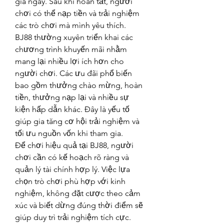
gia ngay. Sau khi hoàn tất, người 
chơi có thể nạp tiền và trải nghiệm 
các trò chơi mà mình yêu thích.
BJ88 thường xuyên triển khai các 
chương trình khuyến mãi nhằm 
mang lại nhiều lợi ích hơn cho 
người chơi. Các ưu đãi phổ biến 
bao gồm thưởng chào mừng, hoàn 
tiền, thưởng nạp lại và nhiều sự 
kiện hấp dẫn khác. Đây là yếu tố 
giúp gia tăng cơ hội trải nghiệm và 
tối ưu nguồn vốn khi tham gia.
Để chơi hiệu quả tại BJ88, người 
chơi cần có kế hoạch rõ ràng và 
quản lý tài chính hợp lý. Việc lựa 
chọn trò chơi phù hợp với kinh 
nghiệm, không đặt cược theo cảm 
xúc và biết dừng đúng thời điểm sẽ 
giúp duy trì trải nghiệm tích cực. 