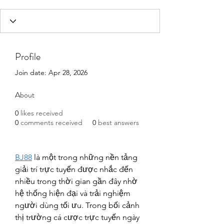
Profile
Join date: Apr 28, 2026
About
0
likes received
0
comments received
0
best answers
BJ88
 là một trong những nền tảng 
giải trí trực tuyến được nhắc đến 
nhiều trong thời gian gần đây nhờ 
hệ thống hiện đại và trải nghiệm 
người dùng tối ưu. Trong bối cảnh 
thị trường cá cược trực tuyến ngày 