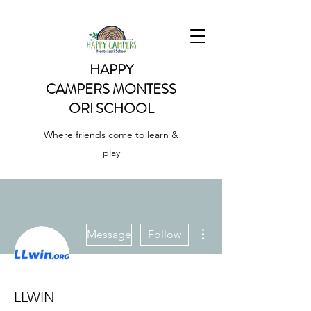
HAPPY
CAMPERS
MONTESS
ORI SCHOOL
Where friends come to learn &
play
More actions
Message
Follow
LLWIN