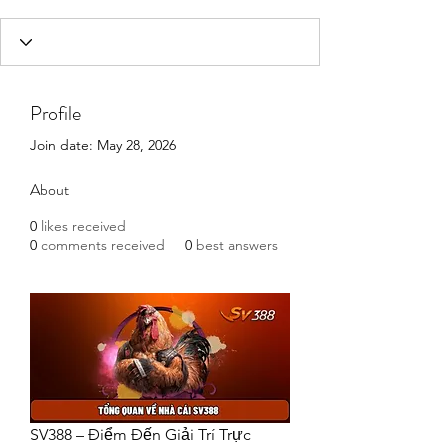
Profile
Join date: May 28, 2026
About
0
likes received
0
comments received
0
best answers
SV388 – Điểm Đến Giải Trí Trực 