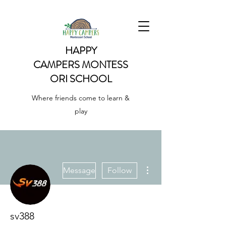
HAPPY
CAMPERS
MONTESS
ORI SCHOOL
Where friends come to learn &
play
More actions
Message
Follow
sv388