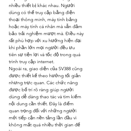
nhiều thiết bị khác nhau. Người 
dùng có thể truy cập bằng điện 
thoại thông minh, máy tính bảng 
hoặc máy tính cá nhân mà vẫn đảm 
bảo trải nghiệm mượt mà. Điều này 
rất phù hợp với xu hướng hiện đại 
khi phần lớn mọi người đều ưu 
tiên sự tiện lợi và tốc độ trong quá 
trình truy cập internet.
Ngoài ra, giao diện của SV388 cũng 
được thiết kế theo hướng tối giản 
nhưng trực quan. Các chức năng 
được bố trí rõ ràng giúp người 
dùng dễ dàng thao tác và tìm kiếm 
nội dung cần thiết. Đây là điểm 
quan trọng đối với những người 
mới tiếp cận nền tảng lần đầu vì 
không mất quá nhiều thời gian để 