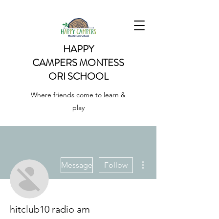
HAPPY
CAMPERS
MONTESS
ORI SCHOOL
Where friends come to learn &
play
More actions
Message
Follow
hitclub10 radio am