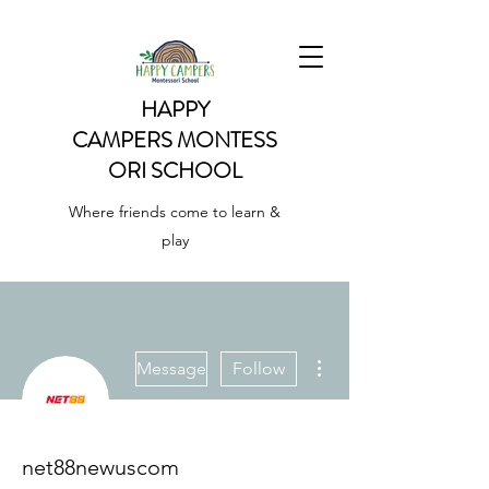
HAPPY
CAMPERS
MONTESS
ORI SCHOOL
Where friends come to learn &
play
More actions
Message
Follow
net88newuscom