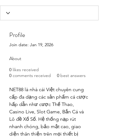
Profile
Join date: Jan 19, 2026
About
0
likes received
0
comments received
0
best answers
NET88 là nhà cái Việt chuyên cung 
cấp đa dạng các sản phẩm cá cược 
hấp dẫn như cược Thể Thao, 
Casino Live, Slot Game, Bắn Cá và 
Lô đề Xổ Số. Hệ thống nạp rút 
nhanh chóng, bảo mật cao, giao 
diện thân thiện trên mọi thiết bị 