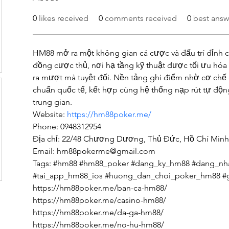
0
likes received
0
comments received
0
best answ
HM88 mở ra một không gian cá cược và đấu trí đỉnh c
đồng cược thủ, nơi hạ tầng kỹ thuật được tối ưu hóa
ra mượt mà tuyệt đối. Nền tảng ghi điểm nhờ cơ chế 
chuẩn quốc tế, kết hợp cùng hệ thống nạp rút tự độn
trung gian.
Website: 
https://hm88poker.me/
Phone: 0948312954
Địa chỉ: 22/48 Chương Dương, Thủ Đức, Hồ Chí Minh
Email: hm88pokerme@gmail.com
Tags: #hm88 #hm88_poker #dang_ky_hm88 #dang_n
#tai_app_hm88_ios #huong_dan_choi_poker_hm88 
https://hm88poker.me/ban-ca-hm88/
https://hm88poker.me/casino-hm88/
https://hm88poker.me/da-ga-hm88/
https://hm88poker.me/no-hu-hm88/