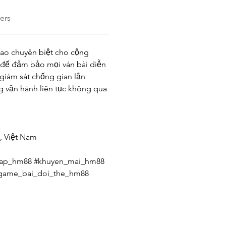
ers
ao chuyên biệt cho cộng 
 để đảm bảo mọi ván bài diễn 
giám sát chống gian lận 
g vận hành liên tục không qua 
, Việt Nam
hap_hm88 #khuyen_mai_hm88 
#game_bai_doi_the_hm88