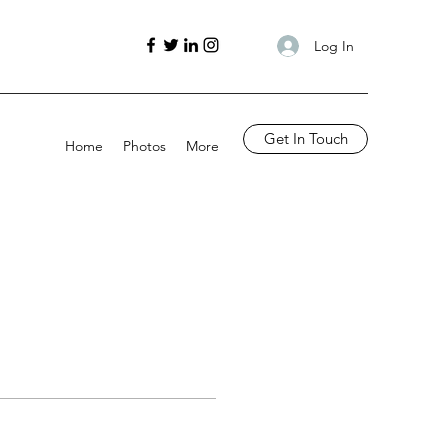
Log In
Get In Touch
Home
Photos
More