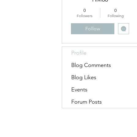
0
0
Followers
Following
Follow
Profile
Blog Comments
Blog Likes
Events
Forum Posts