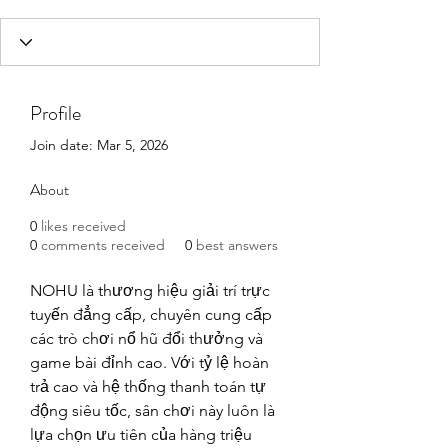
Profile
Join date: Mar 5, 2026
About
0
likes received
0
comments received
0
best answers
NOHU là thương hiệu giải trí trực 
tuyến đẳng cấp, chuyên cung cấp 
các trò chơi nổ hũ đổi thưởng và 
game bài đỉnh cao. Với tỷ lệ hoàn 
trả cao và hệ thống thanh toán tự 
động siêu tốc, sân chơi này luôn là 
lựa chọn ưu tiên của hàng triệu 