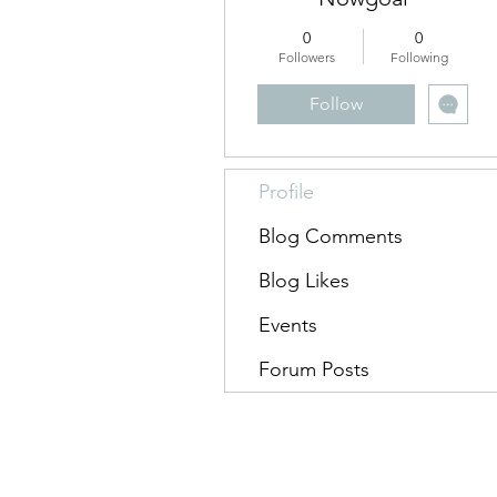
0
0
Followers
Following
Follow
Profile
Blog Comments
Blog Likes
Events
Forum Posts