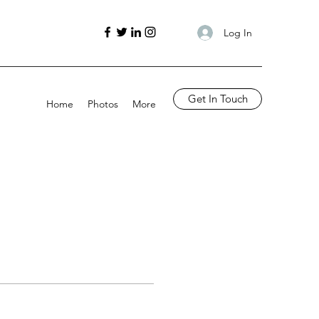
Log In
Get In Touch
Home
Photos
More