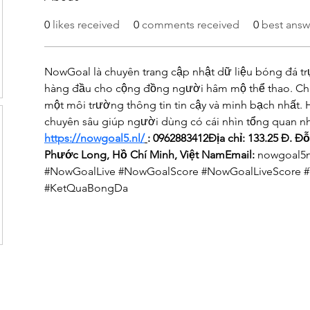
0
likes received
0
comments received
0
best answ
NowGoal là chuyên trang cập nhật dữ liệu bóng đá trực
hàng đầu cho cộng đồng người hâm mộ thể thao. Ch
một môi trường thông tin tin cậy và minh bạch nhất. 
chuyên sâu giúp người dùng có cái nhìn tổng quan nhấ
https://nowgoal5.nl/
: 0962883412Địa chỉ: 133.25 Đ. Đ
Phước Long, Hồ Chí Minh, Việt NamEmail:
 nowgoal5
#NowGoalLive #NowGoalScore #NowGoalLiveScore 
#KetQuaBongDa