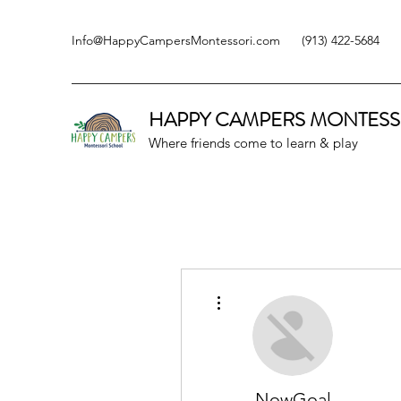
Info@HappyCampersMontessori.com
(913) 422-5684
HAPPY CAMPERS
MONTESS
Where friends come to learn & play
More actions
NowGoal