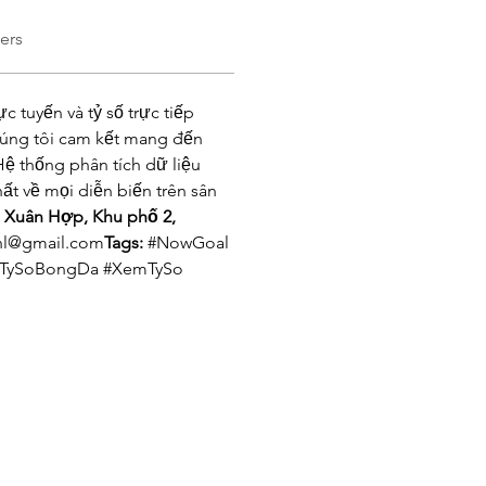
ers
 tuyến và tỷ số trực tiếp 
úng tôi cam kết mang đến 
Hệ thống phân tích dữ liệu 
t về mọi diễn biến trên sân 
ỗ Xuân Hợp, Khu phố 2, 
nl@gmail.com
Tags: 
#NowGoal 
#TySoBongDa #XemTySo 