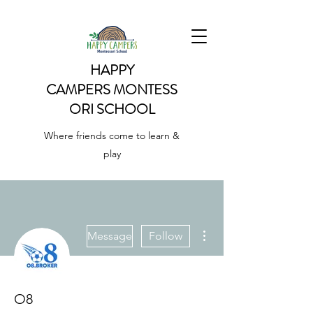
HAPPY
CAMPERS
MONTESS
ORI SCHOOL
Where friends come to learn &
play
More actions
Message
Follow
O8