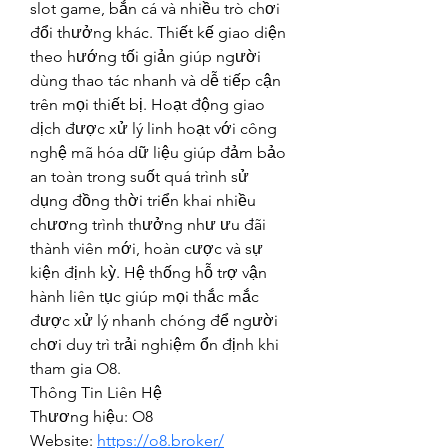
slot game, bắn cá và nhiều trò chơi 
đổi thưởng khác. Thiết kế giao diện 
theo hướng tối giản giúp người 
dùng thao tác nhanh và dễ tiếp cận 
trên mọi thiết bị. Hoạt động giao 
dịch được xử lý linh hoạt với công 
nghệ mã hóa dữ liệu giúp đảm bảo 
an toàn trong suốt quá trình sử 
dụng đồng thời triển khai nhiều 
chương trình thưởng như ưu đãi 
thành viên mới, hoàn cược và sự 
kiện định kỳ. Hệ thống hỗ trợ vận 
hành liên tục giúp mọi thắc mắc 
được xử lý nhanh chóng để người 
chơi duy trì trải nghiệm ổn định khi 
tham gia O8.
Thông Tin Liên Hệ
Thương hiệu: O8
Website: 
https://o8.broker/