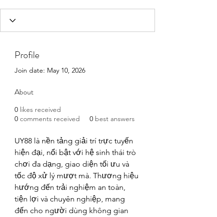
Profile
Join date: May 10, 2026
About
0
likes received
0
comments received
0
best answers
UY88 là nền tảng giải trí trực tuyến 
hiện đại, nổi bật với hệ sinh thái trò 
chơi đa dạng, giao diện tối ưu và 
tốc độ xử lý mượt mà. Thương hiệu 
hướng đến trải nghiệm an toàn, 
tiện lợi và chuyên nghiệp, mang 
đến cho người dùng không gian 