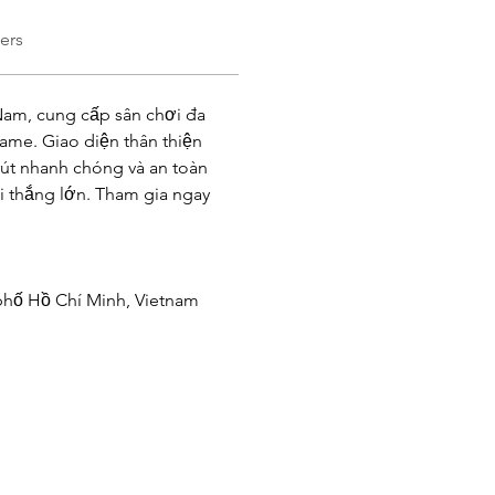
ers
 Nam, cung cấp sân chơi đa 
game. Giao diện thân thiện 
út nhanh chóng và an toàn 
 thắng lớn. Tham gia ngay 
 phố Hồ Chí Minh, Vietnam