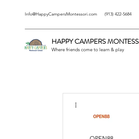
Info@HappyCampersMontessori.com
(913) 422-5684
HAPPY CAMPERS
MONTESS
Where friends come to learn & play
More actions
OPEN88