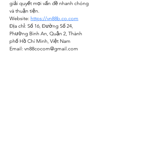
giải quyết mọi vấn đề nhanh chóng 
và thuận tiện.
Website: 
https://vn88b.co.com
Địa chỉ: Số 16, Đường Số 24, 
Phường Bình An, Quận 2, Thành 
phố Hồ Chí Minh, Việt Nam
Email: vn88cocom@gmail.com 
Số điện thoại: 0366552103 
Hashtags: #VN88 #NhaCaiVN88 
#VN88UyTin #LinkVN88 
#VN88Casino #VN88TheThao 
#DangKyVN88
©2021 by Happy Campers Daycare.