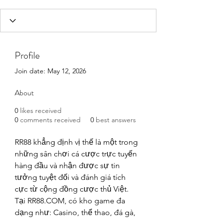
Profile
Join date: May 12, 2026
About
0
likes received
0
comments received
0
best answers
RR88 khẳng định vị thế là một trong 
những sân chơi cá cược trực tuyến 
hàng đầu và nhận được sự tin 
tưởng tuyệt đối và đánh giá tích 
cực từ cộng đồng cược thủ Việt. 
Tại RR88.COM, có kho game đa 
dạng như: Casino, thể thao, đá gà, 