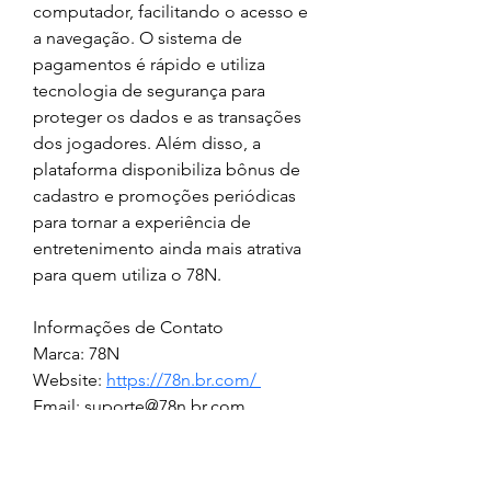
computador, facilitando o acesso e 
a navegação. O sistema de 
pagamentos é rápido e utiliza 
tecnologia de segurança para 
proteger os dados e as transações 
dos jogadores. Além disso, a 
plataforma disponibiliza bônus de 
cadastro e promoções periódicas 
para tornar a experiência de 
entretenimento ainda mais atrativa 
para quem utiliza o 78N.
Informações de Contato
Marca: 78N
Website: 
https://78n.br.com/ 
Email: suporte@78n.br.com
Telefone: (+55) 11 98274-6351
Endereço: 245 Avenida Brigadeiro 
Faria Lima, Itaim Bibi, São Paulo, SP, 