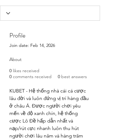
Profile
Join date: Feb 14, 2026
About
0
likes received
0
comments received
0
best answers
KUBET - Hệ thống nhà cái cá cược 
lâu đời và luôn đứng vị trí hàng đầu 
ở châu Á. Được người chơi yêu 
mến về độ xanh chín, hệ thống 
cược Lô Đề hấp dẫn nhất và 
nạp/rút cực nhanh luôn thu hút 
người chơi lâu năm và hàng trăm 