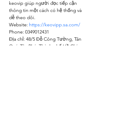
keovip giúp người đọc tiếp cận 
thông tin một cách có hệ thống và 
dễ theo dõi. 
Website: 
https://keovipp.sa.com/
Phone: 0349012431
Địa chỉ: 48/5 Đỗ Công Tường, Tân 
Quý, Tân Phú, Thành phố Hồ Chí 
Minh, Vietnam
Tags: #keovip #keo_vip 
#keovippsacom #chinhsach_keovip 
#thethao_keovip
©2021 by Happy Campers Daycare.