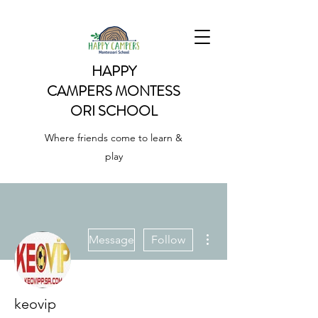
HAPPY
CAMPERS
MONTESS
ORI SCHOOL
Where friends come to learn &
play
More actions
Message
Follow
keovip